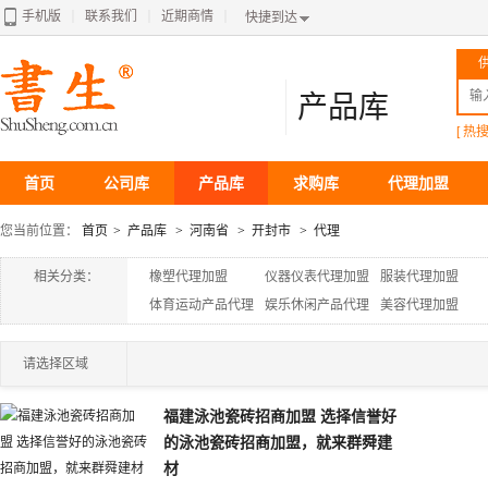
手机版
联系我们
近期商情
｜
｜
｜
快捷到达
产品库
[ 热搜
首页
公司库
产品库
求购库
代理加盟
您当前位置：
首页
>
产品库
>
河南省
>
开封市
>
代理
相关分类：
橡塑代理加盟
仪器仪表代理加盟
服装代理加盟
体育运动产品代理
娱乐休闲产品代理
美容代理加盟
加盟
加盟
请选择区域
福建泳池瓷砖招商加盟 选择信誉好
的泳池瓷砖招商加盟，就来群舜建
材