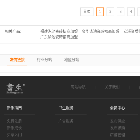
首页
1
2
3
4
相关产品:
福建泳池瓷砖招商加盟
金华泳池瓷砖招商加盟
安溪资质
广东泳池瓷砖招商加盟
友情链接
行业分站
地区分站
网站导航
|
关于我们
|
新手指南
书生服务
会员中心
免费注册
广告服务
发布供应
新手成长
发布求购
买家入门
店铺管理