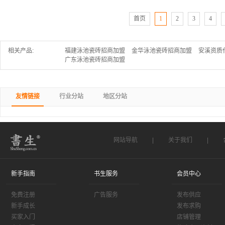
首页
1
2
3
4
相关产品:
福建泳池瓷砖招商加盟
金华泳池瓷砖招商加盟
安溪资质
广东泳池瓷砖招商加盟
友情链接
行业分站
地区分站
网站导航
|
关于我们
|
新手指南
书生服务
会员中心
免费注册
广告服务
发布供应
新手成长
发布求购
买家入门
店铺管理