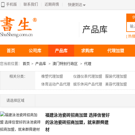
手机版
联系我们
近期商情
｜
｜
｜
快捷到达
产品库
[ 热搜
首页
公司库
产品库
求购库
代理加盟
您当前位置：
首页
>
产品库
>
澳门特别行政区
>
代理
相关分类：
橡塑代理加盟
仪器仪表代理加盟
服装代理加盟
体育运动产品代理
娱乐休闲产品代理
美容代理加盟
加盟
加盟
请选择区域
福建泳池瓷砖招商加盟 选择信誉好
的泳池瓷砖招商加盟，就来群舜建
材